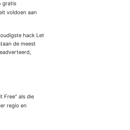
 gratis
teit voldoen aan
voudigste hack Let
staan de meest
geadverteerd,
 Free” als die
er regio en