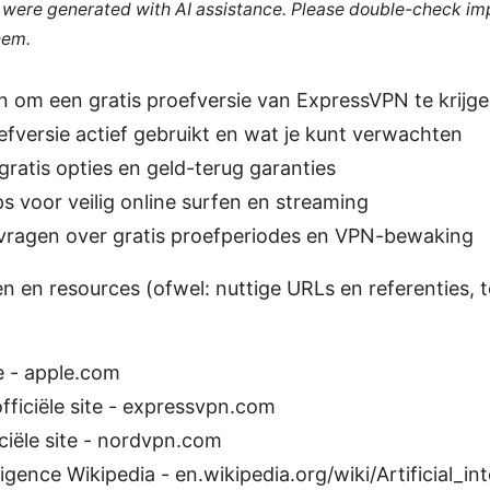
le were generated with AI assistance. Please double-check im
hem.
n om een gratis proefversie van ExpressVPN te krijg
efversie actief gebruikt en wat je kunt verwachten
 gratis opties en geld-terug garanties
ps voor veilig online surfen en streaming
 vragen over gratis proefperiodes en VPN-bewaking
n en resources (ofwel: nuttige URLs en referenties, t
e - apple.com
ficiële site - expressvpn.com
iële site - nordvpn.com
elligence Wikipedia - en.wikipedia.org/wiki/Artificial_in