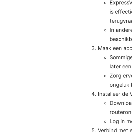
ExpressV
is effect
terugvra
In ander
beschikb
Maak een acco
Sommige 
later een
Zorg erv
ongeluk 
Installeer de
Download
routeron
Log in m
Verbind met 