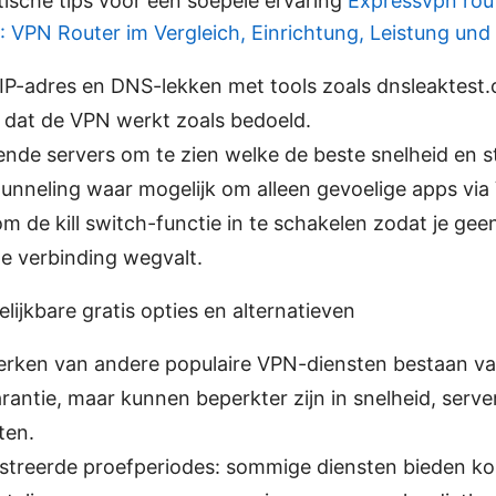
tische tips voor een soepele ervaring
Expressvpn route
: VPN Router im Vergleich, Einrichtung, Leistung und 
 IP-adres en DNS-lekken met tools zoals dnsleaktest.
 dat de VPN werkt zoals bedoeld.
ende servers om te zien welke de beste snelheid en sta
 tunneling waar mogelijk om alleen gevoelige apps via
om de kill switch-functie in te schakelen zodat je ge
de verbinding wegvalt.
lijkbare gratis opties en alternatieven
perken van andere populaire VPN-diensten bestaan va
rantie, maar kunnen beperkter zijn in snelheid, serve
ten.
streerde proefperiodes: sommige diensten bieden ko