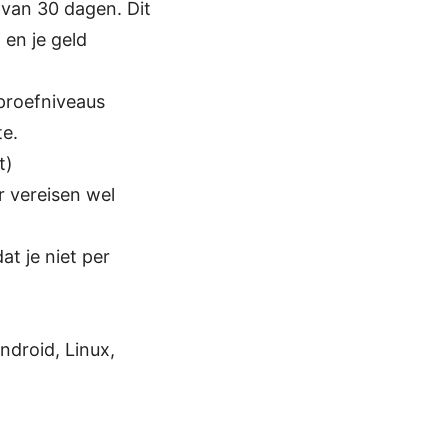
 van 30 dagen. Dit
 en je geld
 proefniveaus
te.
t)
 vereisen wel
at je niet per
droid, Linux,