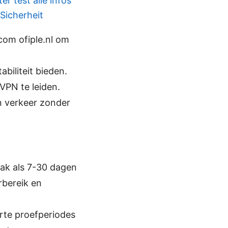
r test alle infos
Sicherheit
com ofiple.nl om
biliteit bieden.
 VPN te leiden.
en verkeer zonder
ak als 7-30 dagen
rbereik en
rte proefperiodes