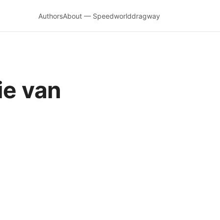
Authors
About — Speedworlddragway
ie van