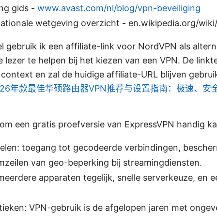
ng gids -
www.avast.com/nl/blog/vpn-beveiliging
nationale wetgeving overzicht - en.wikipedia.org/wiki
kel gebruik ik een affiliate-link voor NordVPN als alter
e lezer te helpen bij het kiezen van een VPN. De link
 context en zal de huidige affiliate-URL blijven gebr
026年款最佳华硕路由器VPN推荐与设置指南：极速、安
om een gratis proefversie van ExpressVPN handig ka
delen: toegang tot gecodeerde verbindingen, besche
omzeilen van geo-beperking bij streamingdiensten.
 meerdere apparaten tegelijk, snelle serverkeuze, en e
stieken: VPN-gebruik is de afgelopen jaren met onge