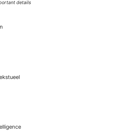
portant details
en
ekstueel
telligence