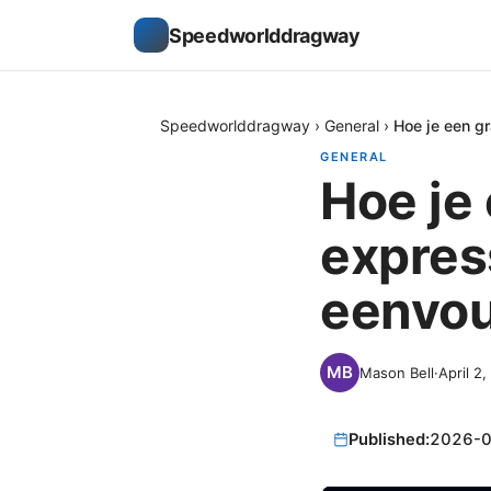
Speedworlddragway
Speedworlddragway
›
General
›
Hoe je een g
GENERAL
Hoe je 
expres
eenvou
Mason Bell
·
April 2
Published:
2026-