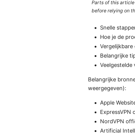
Parts of this artic
before relying on t
Snelle stappe
Hoe je de pro
Vergelijkbare
Belangrijke ti
Veelgestelde
Belangrijke bronne
weergegeven):
Apple Websit
ExpressVPN of
NordVPN offic
Artificial Int