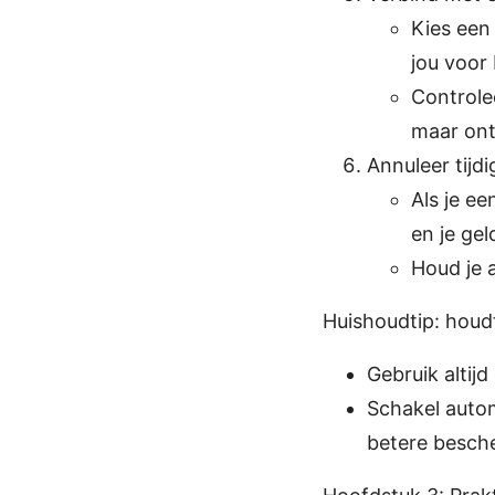
Kies een
jou voor 
Controlee
maar ont
Annuleer tijdi
Als je ee
en je gel
Houd je 
Huishoudtip: houdt
Gebruik alti
Schakel autom
betere besch