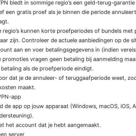
PN biedt in sommige regio’s een geld-terug-garantie
ief een gratis proef als je binnen die periode annuleert
agt.
e regio’s kunnen korte proefperiodes of bundels met
aar zijn. Controleer de actuele aanbiedingen op de si
unt aan en voer betalingsgegevens in (indien vereis
promoties vragen geen betaling bij aanmelding maar
 betaling als de proefperiode eindigt.
oor dat je de annuleer- of teruggaafperiode weet, zod
kosten maakt.
 VPN-app
 de app op jouw apparaat (Windows, macOS, iOS, An
dersteuning).
et het account dat je hebt aangemaakt.
een server