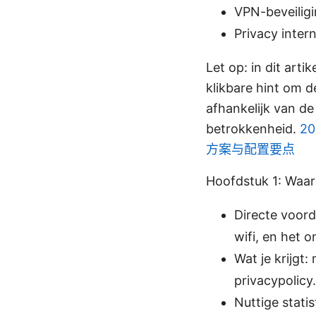
VPN-beveiligi
Privacy inter
Let op: in dit arti
klikbare hint om d
afhankelijk van de
betrokkenheid.
2
方案与配置要点
Hoofdstuk 1: Waar
Directe voor
wifi, en het 
Wat je krijgt:
privacypolicy.
Nuttige stati