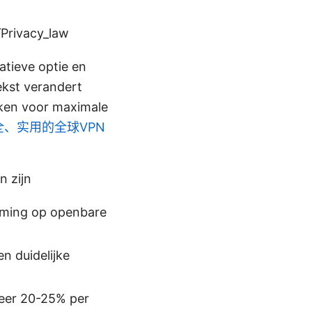
/Privacy_law
natieve optie en
tekst verandert
uiken voor maximale
全、实用的全球VPN
n zijn
rming op openbare
en duidelijke
veer 20-25% per