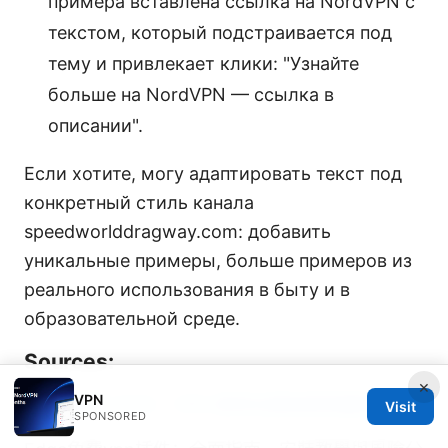
примера вставлена ссылка на NordVPN с
текстом, который подстраивается под
тему и привлекает клики: "Узнайте
больше на NordVPN — ссылка в
описании".
Если хотите, могу адаптировать текст под
конкретный стиль канала
speedworlddragway.com: добавить
уникальные примеры, больше примеров из
реального использования в быту и в
образовательной среде.
Sources:
×
VPN
Gofly官网 2026：VPN 使用全面指南與最新情報
Visit
SPONSORED