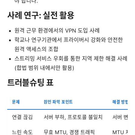
야 합니다.
사례 연구: 실전 활용
원격 근무 환경에서의 VPN 도입 사례
학교나 연구기관에서 프라이버시 강화와 안전한
원격 액세스의 조합
스트리밍 서비스 우회를 통한 지역 제한 해결 사례
(합법 범위 내에서만 활용)
트러블슈팅 표
문제
원인 파악 포인트
해결 방법
연결 끊김
서버 부하, 프로토콜 불일치
서버 변경
느린 속도
무효 MTU, 경쟁 트래픽
MTU 재설