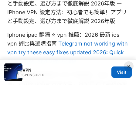
と手動設定、選び方まで徹底解説 2026年版 ー
IPhone VPN 設定方法：初心者でも簡単！アプリ
と手動設定、選び方まで徹底解説 2026年版
Iphone ipad 翻牆 ⭐ vpn 推薦：2026 最新 ios
vpn 評比與選購指南
Telegram not working with
vpn try these easy fixes updated 2026: Quick
Fixes, Tips, and VPN Guide
×
VPN
Visit
2026年最新翻墙梯子VPN下载指南：安全、快
SPONSORED
速、好用的设备与方法大全，含实用对比与精选推
荐
翻墙教程：全面指南与实用技巧，提升上网自由度
与安全性