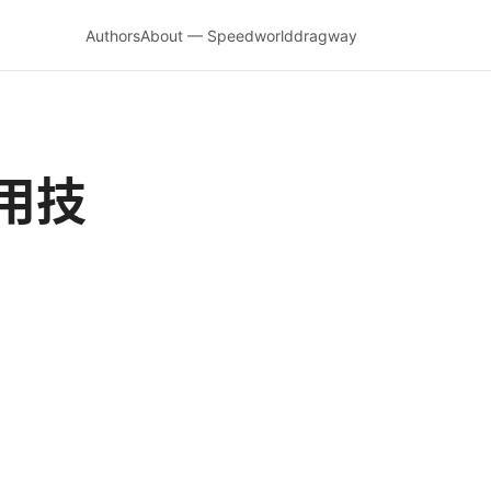
Authors
About — Speedworlddragway
用技