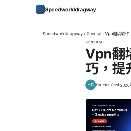
Speedworlddragway
Speedworlddragway
›
General
›
Vpn翻墙软
GENERAL
Vpn
巧，提
Ha-eun Choi
·
202