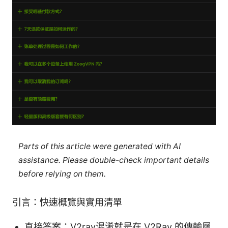
Parts of this article were generated with AI
assistance. Please double-check important details
before relying on them.
引言：快速概覽與實用清單
直接答案：V2ray混淆就是在 V2Ray 的傳輸層