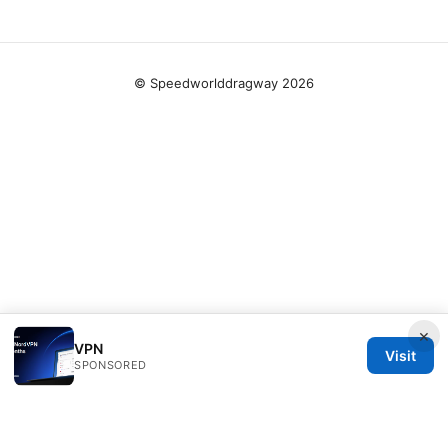
© Speedworlddragway 2026
×
VPN
Visit
SPONSORED
Speedworlddragway Group LLC