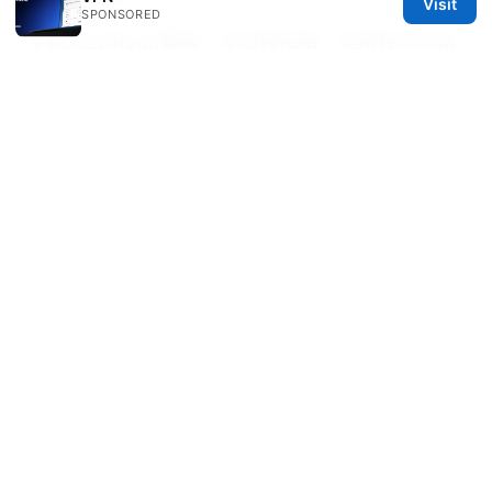
Visit
SPONSORED
手机怎么用vpn翻墙：全流程指南、实用技巧与常
见问题解析
大陆好用vpn：全面指南與實用技巧，
提升網路自由與安全
Whats a vpn on tiktok and do you actually
need one
Nordvpn dedicated ip review 2026:
Comprehensive Guide to NordVPN Dedicated
IPs for Privacy, Streaming, and Access
Nordvpn Voor Windows De Complete Gids
Voor Maximale Veiligheid En Vrijheid: Snelle
Setup, Tips En Tools Voor 2026
Nordvpn Split Tunneling On Iphone What You