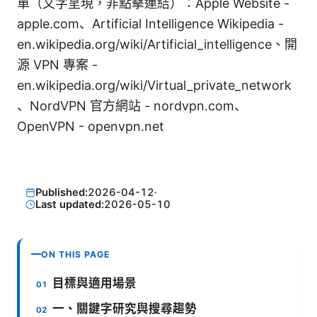
單（文字呈現，非點擊連結）：Apple Website -
apple.com、Artificial Intelligence Wikipedia -
en.wikipedia.org/wiki/Artificial_intelligence、開
源 VPN 專案 -
en.wikipedia.org/wiki/Virtual_private_network
、NordVPN 官方網站 - nordvpn.com、
OpenVPN - openvpn.net
Published:
2026-04-12
·
Last updated:
2026-05-10
ON THIS PAGE
目標與適用場景
一、關鍵字研究與搜尋趨勢