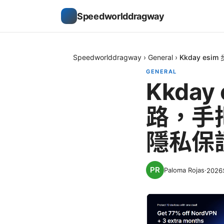
Speedworlddragway
Speedworlddragway
›
General
›
Kkday e
GENERAL
Kkda
路，手
隱私保
Paloma Rojas
·
202