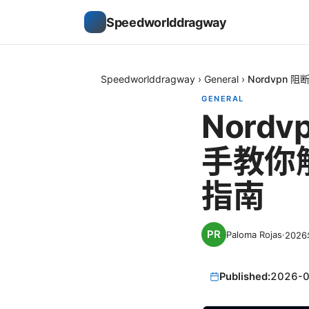
Speedworlddragway
Speedworlddragway
›
General
›
Nordvpn
GENERAL
Nord
手教你解
指南
Paloma Rojas
·
202
Published:
2026-