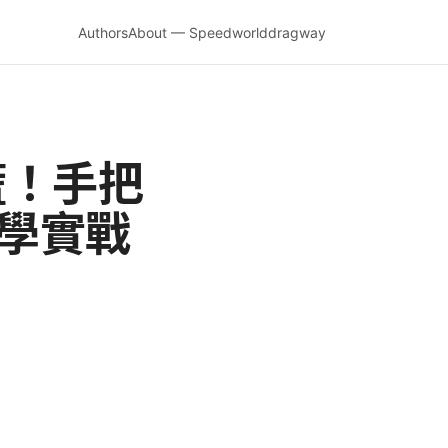
Authors
About — Speedworlddragway
慌！手把
教學實戰