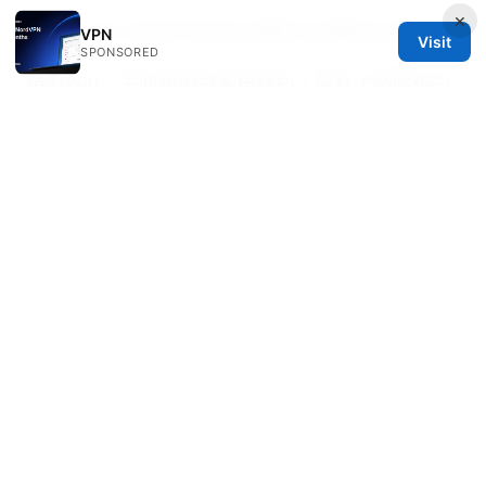
×
反诘：VPN 使用中的常见误解与正确做法全解析
VPN
Visit
SPONSORED
猎豹vpn：全面指南与实用技巧，提升上网隐私与
自由
Klook esim 點樣用？旅遊上網必學！超詳細
購買、設定、啟用教學 2026 最新版：完整指南與
實用技巧
© Speedworlddragway 2026
Speedworlddragway Group LLC
100 W 1st Street
Los Angeles, CA, 90013
US