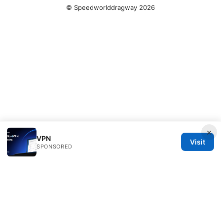
© Speedworlddragway 2026
×
VPN
Visit
SPONSORED
Speedworlddragway Group LLC
100 W 1st Street
Los Angeles, CA, 90013
US
editorial@speedworlddragway.com