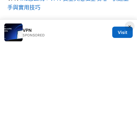
手與實用技巧
×
VPN
Visit
SPONSORED
© Speedworlddragway 2026
Speedworlddragway Group LLC
100 W 1st Street
Los Angeles, CA, 90013
US
editorial@speedworlddragway.com
+1-212-555-0168
About
Privacy Policy
Terms of Use