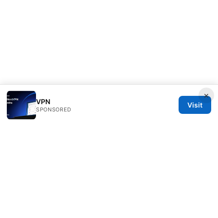
×
VPN
Visit
SPONSORED
Speedworlddragway Group LLC
100 W 1st Street
Los Angeles, CA, 90013
US
editorial@speedworlddragway.com
+1-212-555-0168
About
Privacy Policy
Terms of Use