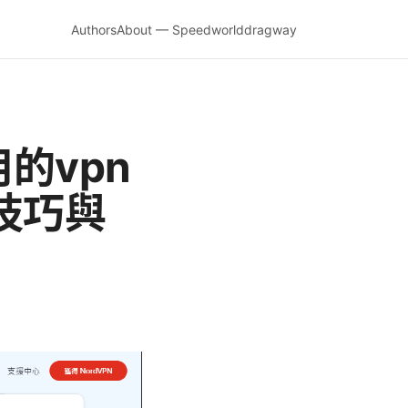
Authors
About — Speedworlddragway
的vpn
技巧與