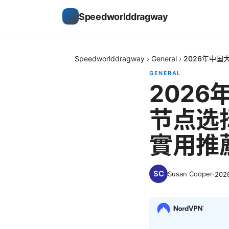
Speedworlddragway
Speedworlddragway
›
General
›
2026年中国
GENERAL
202
节点选
實用推
Susan Cooper
·
202