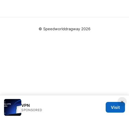
© Speedworlddragway 2026
×
VPN
Visit
SPONSORED