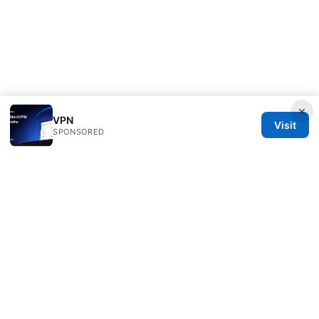
×
VPN
Visit
SPONSORED
Speedworlddragway Group LLC
100 W 1st Street
Los Angeles, CA, 90013
US
editorial@speedworlddragway.com
+1-212-555-0168
About
Privacy Policy
Terms of Use