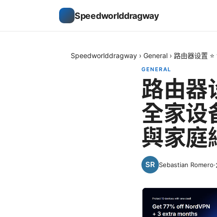
Speedworlddragway
Speedworlddragway
›
General
›
路由器设置 ⭐
GENERAL
路由器设
全家设
與家庭
Sebastian Romero
·