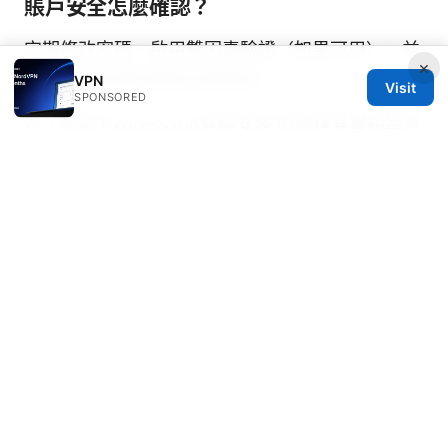
賬戶安全怎麼確認？
定期修改密碼、啟用雙因素驗證（如果可用）、並
×
在不使用裝置時關閉自動連線。
VPN
Visit
SPONSORED
六、結語 Expressvpn官网安装 的流程其實相當直
覺，但要獲得最佳速度與穩定性，建議根據你的裝
置與使用場景，適時調整伺服器地區、協議與分割
隧道設定。透過本文的分步指引與實用技巧，你應
該能快速完成安裝，並在各種情境下保持上網隱私
與安全。若你有更多問題，歡迎在評論區留言，我
會再為你做更精準的排查與建議。
Sources:
Vpn 全面指南：选择、设置、隐私保护与全球可用
性的完整解读