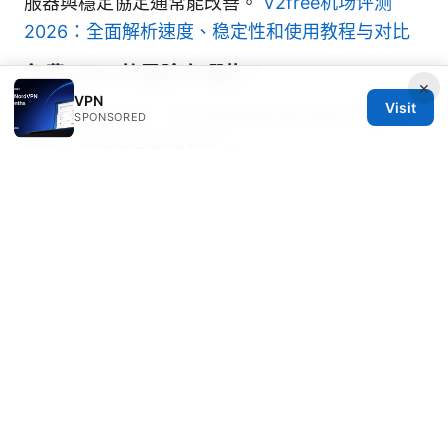
服器與穩定協定通常能改善。
V2free机场评测
2026：全面解析速度、稳定性和使用教程与对比
免費 VPN 的風險有哪些？
×
VPN
Visit
廣告、流量限制、資料販賣與較弱的隱私保護風險
SPONSORED
較高。長期使用風險較大。
我在哪些情況下應該避免使用 VPN？
在依賴本地網路法規、或需要公開無加密的服務
（如某些政府網路）時，需特別留意法規與安全性
需求。
Sources:
V2rayng教學：完整指南、設定步驟與常見問題解
答