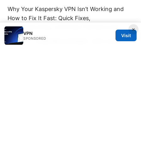
Why Your Kaspersky VPN Isn’t Working and
How to Fix It Fast: Quick Fixes,
Troubleshooting, and Smart Workarounds
×
VPN
Visit
SPONSORED
中国VPN：全面攻略与实用指南，提升上网自由与
隐私保护
Unpacking the NordVPN Cost Per Month in
the UK: Your Ultimate Price Guide
Nordvpn怎么退款？30天无理由退款全攻略，手
把手教你成VPN退款指南与常见问题解答
Vpn推薦
電腦：完整指南與最新實測
路由器vps：解锁全新网络体验的终极指南（2026
年版）與相關技術解析與實作