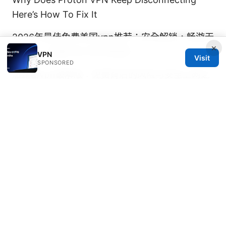
Here’s How To Fix It
2026年最佳免费美国vpn推荐：安全解锁，畅游无
×
界！——全面对比与实用指南
VPN
Visit
SPONSORED
加速器vpn破解版：免费背后的风险与安全上网之
道
推荐梯子工具：穩定高速的VPN解決方案與使
用技巧
© Speedworlddragway 2026
Speedworlddragway Group LLC
100 W 1st Street