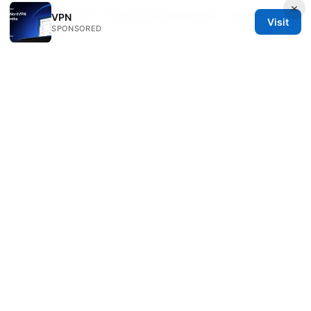
×
翻墙软件下载：全面指南与最新趋势，VPN评测与
VPN
Visit
SPONSORED
实操要点
电脑翻墙共享给手机：高效 VPN 分享全攻略，快
速上网更自由
Ultrasurf security privacy & unblock vpn edge
Ios 好用的梯子：最新、好用又穩定的VPN解決方
案與教學
How many devices can you actually use with
nordvpn the real limit and other nordvpn
device tips
Fixing Your Azure VPN Client 4 0 3 0 A
Straightforward Guide: Quick Fixes, Tips, and
Best Practices for VPN Reliability