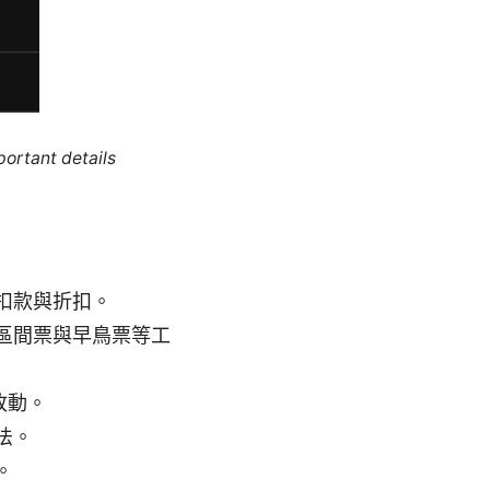
portant details
扣款與折扣。
區間票與早鳥票等工
改動。
法。
。