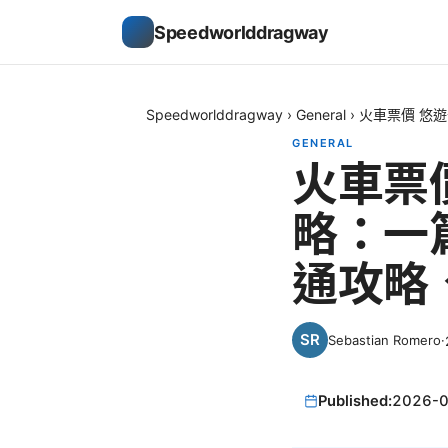
Speedworlddragway
Speedworlddragway
›
General
›
火車票價 悠
GENERAL
火車票價
略：一
通攻略
Sebastian Romero
·
Published:
2026-