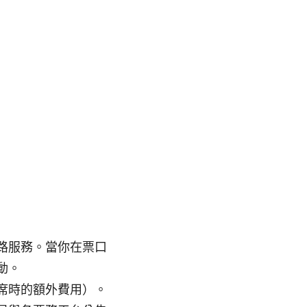
路服務。當你在票口
動。
席時的額外費用）。