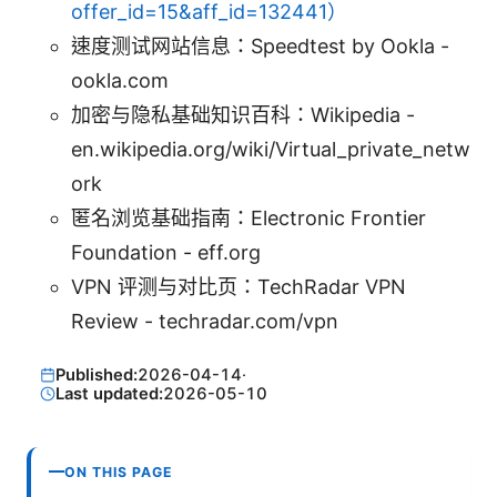
offer_id=15&aff_id=132441）
速度测试网站信息：Speedtest by Ookla -
ookla.com
加密与隐私基础知识百科：Wikipedia -
en.wikipedia.org/wiki/Virtual_private_netw
ork
匿名浏览基础指南：Electronic Frontier
Foundation - eff.org
VPN 评测与对比页：TechRadar VPN
Review - techradar.com/vpn
Published:
2026-04-14
·
Last updated:
2026-05-10
ON THIS PAGE