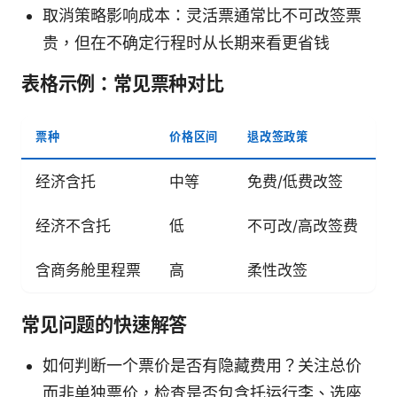
取消策略影响成本：灵活票通常比不可改签票
贵，但在不确定行程时从长期来看更省钱
表格示例：常见票种对比
票种
价格区间
退改签政策
经济含托
中等
免费/低费改签
经济不含托
低
不可改/高改签费
含商务舱里程票
高
柔性改签
常见问题的快速解答
如何判断一个票价是否有隐藏费用？关注总价
而非单独票价，检查是否包含托运行李、选座