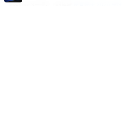
你选对VPN并提升上网体验
便宜梯子 2026 高性
价比 vpn 推荐与选购终极指南
© Speedworlddragway 2026
Speedworlddragway Group LLC
100 W 1st Street
Los Angeles, CA, 90013
US
editorial@speedworlddragway.com
+1-212-555-0168
About
Privacy Policy
Terms of Use