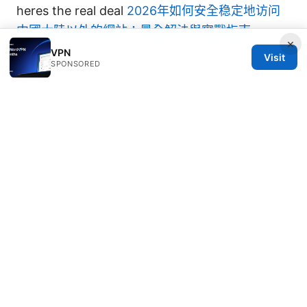
heres the real deal
2026年如何安全稳定地访问
中國大陸以外的網站：最全解法與實戰指南
×
VPN
Visit
SPONSORED
© Speedworlddragway 2026
Speedworlddragway Group LLC
100 W 1st Street
Los Angeles, CA, 90013
US
editorial@speedworlddragway.com
+1-212-555-0168
About
Privacy Policy
Terms of Use