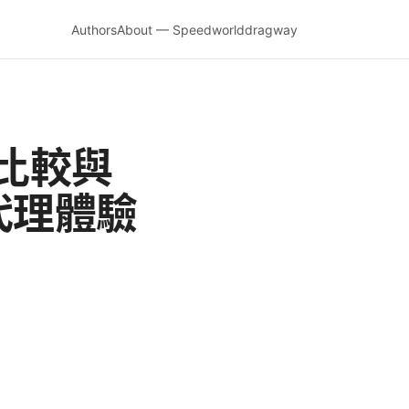
Authors
About — Speedworlddragway
、比較與
代理體驗