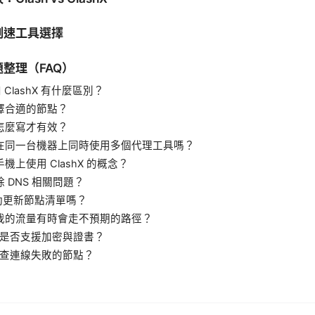
測速工具選擇
整理（FAQ）
h 和 ClashX 有什麼區別？
選擇合適的節點？
檔怎麼寫才有效？
以在同一台機器上同時使用多個代理工具嗎？
手機上使用 ClashX 的概念？
除 DNS 相關問題？
自動更新節點清單嗎？
麼我的流量有時會走不預期的路徑？
shX 是否支援加密與證書？
何排查連線失敗的節點？