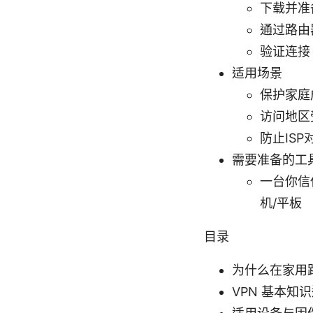
下载并准
通过路由
验证连接
适用场景
保护家庭
访问地区
防止IS
需要准备的工
一台你信
机/平板
目录
为什么在家用路
VPN 基本知