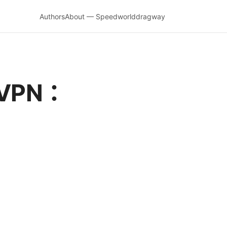
Authors
About — Speedworlddragway
VPN：