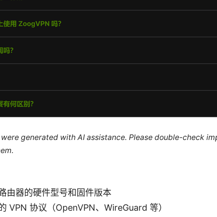
le were generated with AI assistance. Please double-check im
hem.
路由器的硬件型号和固件版本
 VPN 协议（OpenVPN、WireGuard 等）