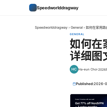
Speedworlddragway
Speedworlddragway
›
General
›
如何在家用路
GENERAL
如何在
详细图
Ha-eun Choi
·
202
Published:
2026-