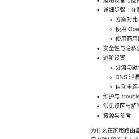
适用设备与固
详细步骤：在家
方案对比：O
使用 Op
使用商用
安全性与隐私
进阶设置
分流与默
DNS 泄
自动重连
维护与 trouble
常见误区与解
资源与参考
为什么在家用路由器