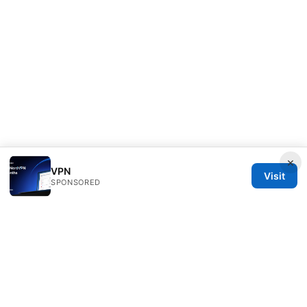
×
VPN
Visit
SPONSORED
Speedworlddragway Group LLC
100 W 1st Street
Los Angeles, CA, 90013
US
editorial@speedworlddragway.com
+1-212-555-0168