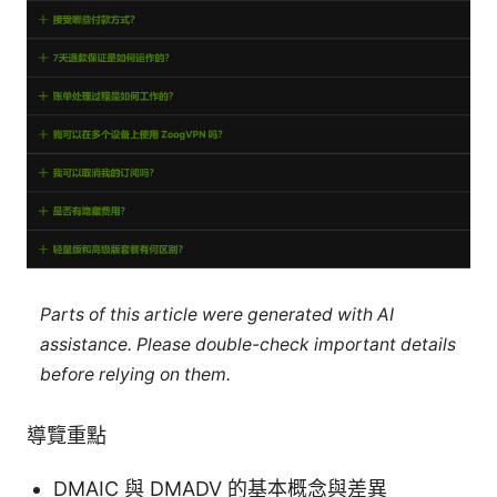
Parts of this article were generated with AI
assistance. Please double-check important details
before relying on them.
導覽重點
DMAIC 與 DMADV 的基本概念與差異