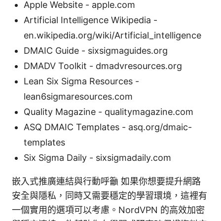
Apple Website - apple.com
Artificial Intelligence Wikipedia -
en.wikipedia.org/wiki/Artificial_intelligence
DMAIC Guide - sixsigmaguides.org
DMADV Toolkit - dmadvresources.org
Lean Six Sigma Resources -
lean6sigmaresources.com
Quality Magazine - qualitymagazine.com
ASQ DMAIC Templates - asq.org/dmaic-
templates
Six Sigma Daily - sixsigmadaily.com
嵌入式推廣連結與行動呼籲 如果你想要提升網路
安全與隱私，同時又需要穩定的學習環境，這裡有
一個實用的選項可以考慮。NordVPN 的高效加密