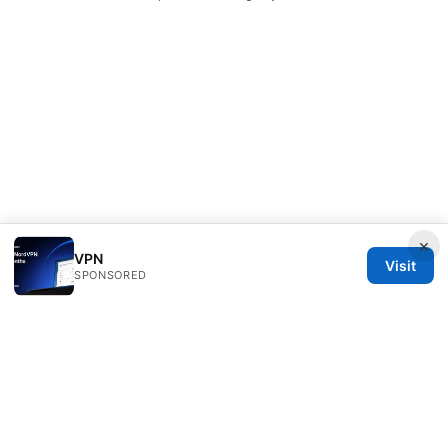
×
VPN
Visit
SPONSORED
Speedworlddragway Group LLC
100 W 1st Street
Los Angeles, CA, 90013
US
editorial@speedworlddragway.com
+1-212-555-0168