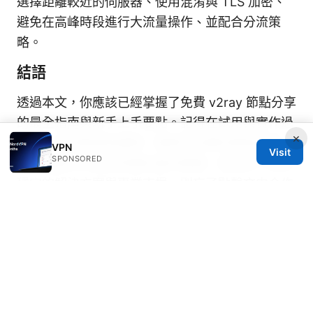
選擇距離較近的伺服器、使用混淆與 TLS 加密、
避免在高峰時段進行大流量操作、並配合分流策
略。
結語
透過本文，你應該已經掌握了免費 v2ray 節點分享
的最全指南與新手上手要點。記得在試用與實作過
×
程中，保持警覺與謹慎，選擇可信賴的節點來源，
VPN
Visit
SPONSORED
並遵循基本的安全與隱私最佳實踐。若你想了解更
穩定的解決方案與專業支援，別忘了點擊文中合作
連結，探索適合你的 VPN 方案與優惠。
Sources:
Edge vpn mod premium: comprehensive guide
to features, safety, setup, comparisons, and
tips for VPN users 2026
极光加速vpn：全面指