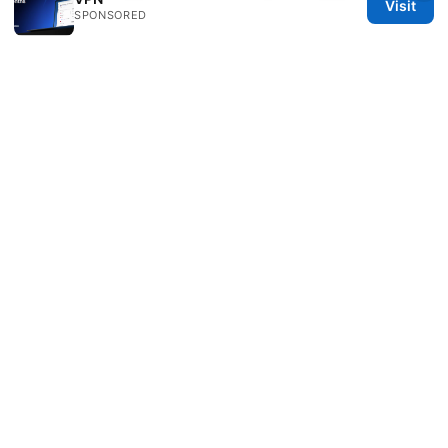
Visit
SPONSORED
指南
터치 vpn 다운로드 무료 vpn 이것만 알면 끝 pc 모
바일 완벽 가이드
實體 sim 卡轉 esim：完整教學與
常見問題解答 2025 更新版 完整指南、步驟與常
見問題解答
翻墙后国内网站打不开？别担心，这几个方法立刻
解决翻墙问题的完整指南与VPN选择要点
© Speedworlddragway 2026
Speedworlddragway Group LLC