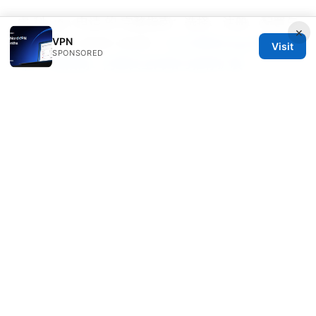
虎 科 vpn 申请 的 完整指南：选择、注册、配置与
×
VPN
使用技巧（2025–2026）
2025微软edge浏览器
Visit
SPONSORED
vpn下载指南：内置安全网络与推荐扩展
© Speedworlddragway 2026
Speedworlddragway Group LLC
100 W 1st Street
Los Angeles, CA, 90013
US
editorial@speedworlddragway.com
+1-212-555-0168
About
Privacy Policy
Terms of Use