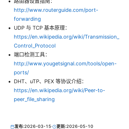
路由器设置指南：
http://www.routerguide.com/port-
forwarding
UDP 与 TCP 基本原理：
https://en.wikipedia.org/wiki/Transmission_
Control_Protocol
端口检测工具：
http://www.yougetsignal.com/tools/open-
ports/
DHT、uTP、PEX 等协议介绍：
https://en.wikipedia.org/wiki/Peer-to-
peer_file_sharing
发布:
2026-03-15
·
更新:
2026-05-10