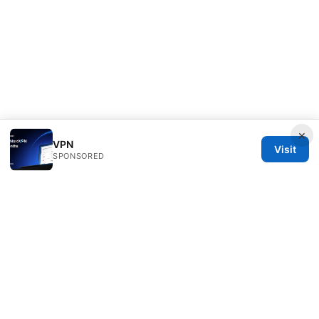
×
VPN
Visit
SPONSORED
Speedworlddragway Group LLC
100 W 1st Street
Los Angeles, CA, 90013
US
editorial@speedworlddragway.com
+1-212-555-0168
About
Privacy Policy
Terms of Use