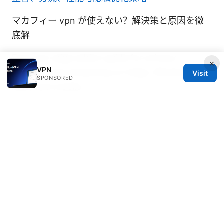
マカフィー vpn が使えない？解決策と原因を徹
底解
Free vpn edge addon guide for privacy,
×
VPN
security, and streaming on Edge, Windows,
Visit
SPONSORED
Mac, and mobile
Ip vpnとインターネットvpnの違いを徹底解説！
どちらを選ぶべきか、あなたの疑問に答えます–
用途別比較・セキュリティ・速度・価格・設定ガ
イド
© Speedworlddragway 2026