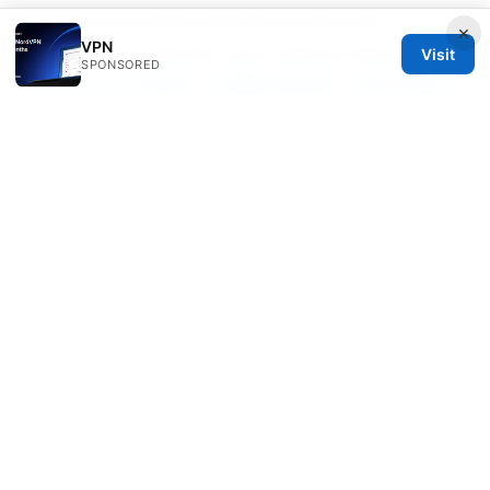
Setting up private internet access with
×
VPN
qbittorrent in docker your step by step guide
Visit
SPONSORED
Radmin vpn安装包：完整安装指南、常见问题与
实用技巧
Kaspersky vpn review
蚂蚁vpn下载教程与深度评测：如何下载安装、设
置、速度对比、解锁流媒体与隐私要点（2025 更
新版）
© Speedworlddragway 2026