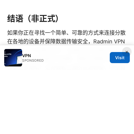
结语（非正式）
如果你正在寻找一个简单、可靠的方式来连接分散
在各地的设备并保障数据传输安全，Radmin VPN
可能是一个不错的起点。记得结合实际需求和预
×
VPN
Visit
算，选择合适的版本与配置，确保长期稳定使用。
SPONSORED
需要更多帮助？记得查看上面的资源链接，那里有
更多实用信息与社区讨论。
Sources:
免费vpn推荐：最全实用指南，含最新对比与实测
数据，助你选择合适的VPN
Vpn网站：全方位解
析、实用指南与常见问题
电脑翻墙：完整指南、工具选择与注意事项，带你