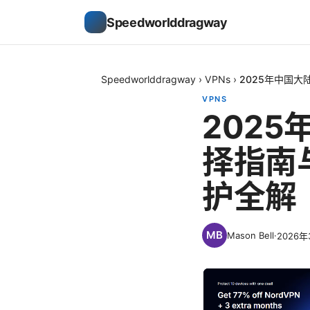
Speedworlddragway
Speedworlddragway
›
VPNs
›
2025年中国
VPNS
202
择指南
护全解
Mason Bell
·
2026年