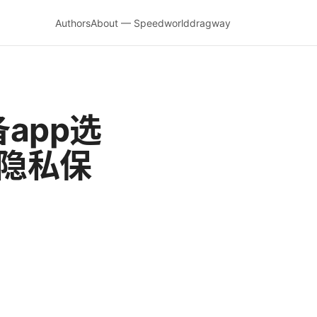
Authors
About — Speedworlddragway
app选
、隐私保