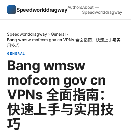
Authors
About —
Speedworlddragway
Speedworlddragway
Speedworlddragway
›
General
›
Bang wmsw mofcom gov cn VPNs 全面指南：快速上手与实
用技巧
GENERAL
Bang wmsw
mofcom gov cn
VPNs 全面指南：
快速上手与实用技
巧