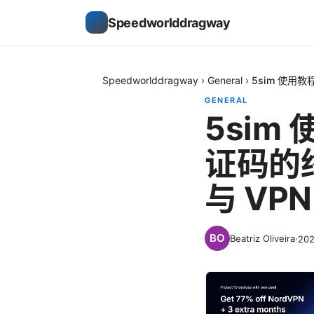
Speedworlddragway
Speedworlddragway
›
General
›
5sim 使用
GENERAL
5si
证码的终
与 VP
Beatriz Oliveira
·
20