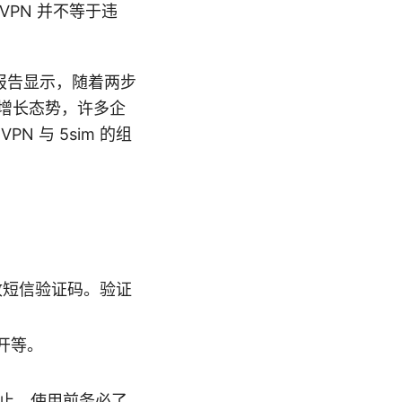
PN 并不等于违
报告显示，随着两步
健增长态势，许多企
 与 5sim 的组
收短信验证码。验证
开等。
止，使用前务必了