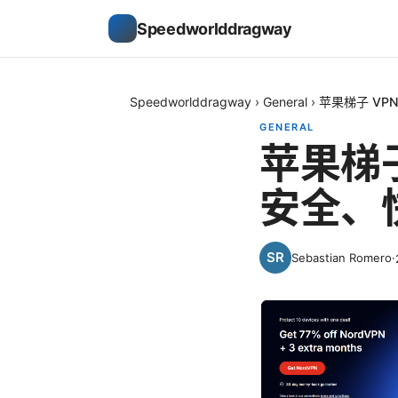
Speedworlddragway
Speedworlddragway
›
General
›
苹果梯子 V
GENERAL
苹果梯
安全、
Sebastian Romero
·