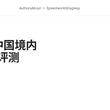
Authors
About — Speedworlddragway
中国境内
评测