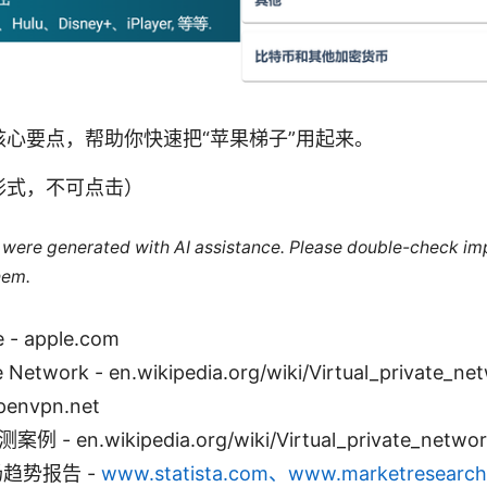
心要点，帮助你快速把“苹果梯子”用起来。
形式，不可点击）
le were generated with AI assistance. Please double-check im
hem.
e - apple.com
te Network - en.wikipedia.org/wiki/Virtual_private_ne
penvpn.net
 - en.wikipedia.org/wiki/Virtual_private_netwo
场趋势报告 -
www.statista.com、www.marketresearc