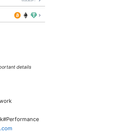
portant details
twork
rk#Performance
h.com