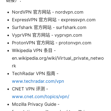
链接）：
NordVPN 官方网站 - nordvpn.com
ExpressVPN 官方网站 - expressvpn.com
Surfshark 官方网站 - surfshark.com
VyprVPN 官方网站 - vyprvpn.com
ProtonVPN 官方网站 - protonvpn.com
Wikipedia VPN 条目 -
en.wikipedia.org/wiki/Virtual_private_netwo
rk
TechRadar VPN 指南 -
www.techradar.com/vpn
CNET VPN 评测 -
www.cnet.com/topics/vpn/
Mozilla Privacy Guide -