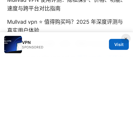
速度与跨平台对比指南
Mullvad vpn ⭐ 值得购买吗？2025 年深度评测与
真实用户体验
×
VPN
加速器vpn节点全解：选择、搭建与优化指南
Visit
SPONSORED
Edgerouter x sfp vpn setup
申办sim卡：实体卡
还是esim？一文帮你搞懂如何办理！实体卡 vs
eSIM 全方位对比、办理要点与VPN隐私保护
© Speedworlddragway 2026