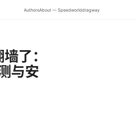
Authors
About — Speedworlddragway
翻墙了：
评测与安