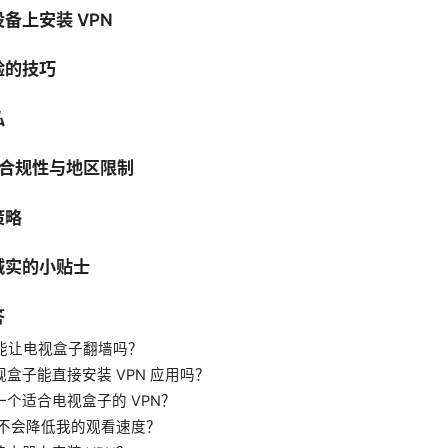
备上安装 VPN
验的技巧
私
 的合规性与地区限制
策略
诚实的小贴士
答
N 真能让电视盒子翻墙吗？
电视盒子能直接安装 VPN 应用吗？
选一个适合电视盒子的 VPN？
N 会不会降低我的观看速度？