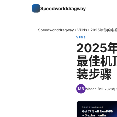
Speedworlddragway
Speedworlddragway
›
VPNs
›
2025年你的
VPNS
202
最佳机
装步骤
Mason Bell
·
2026年