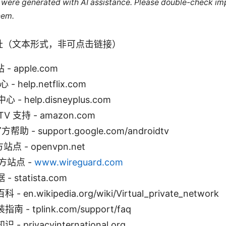
le were generated with AI assistance. Please double-check im
hem.
址（文本形式，非可点击链接）
- apple.com
 - help.netflix.com
心 - help.disneyplus.com
 TV 支持 - amazon.com
官方帮助 - support.google.com/androidtv
站点 - openvpn.net
官方站点 -
www.wireguard.com
statista.com
en.wikipedia.org/wiki/Virtual_private_network
- tplink.com/support/faq
privacyinternational.org