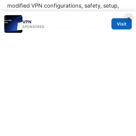
modified VPN configurations, safety, setup,
legality, and best practices
×
VPN
Visit
SPONSORED
永久vpn使用指南：如何选择、部署与长期隐私保
护策略
© Speedworlddragway 2026
Speedworlddragway Group LLC
100 W 1st Street
Los Angeles, CA, 90013
US
editorial@speedworlddragway.com
+1-212-555-0168