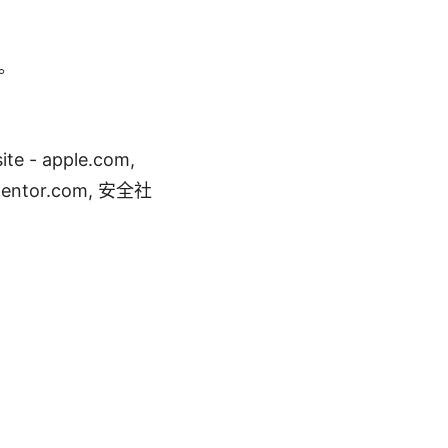
。
。
 apple.com,
pnmentor.com, 安全社