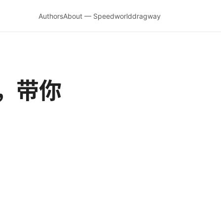
Authors
About — Speedworlddragway
，带你