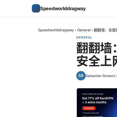
Speedworlddragway
Speedworlddragway
›
General
›
翻翻墙：全面
GENERAL
翻翻墙
安全上
Sebastian Romero
·