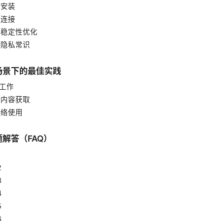
与安装
与连接
率与稳定性优化
密与隐私常识
场景下的最佳实践
与工作
体与内容获取
网络使用
解答（FAQ）
1
2
3
4
5
6