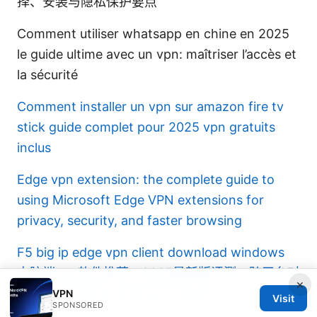
择、安装与隐私保护要点
Comment utiliser whatsapp en chine en 2025
le guide ultime avec un vpn: maîtriser l’accès et
la sécurité
Comment installer un vpn sur amazon fire tv
stick guide complet pour 2025 vpn gratuits
inclus
Edge vpn extension: the complete guide to
using Microsoft Edge VPN extensions for
privacy, security, and faster browsing
F5 big ip edge vpn client download windows
电脑端vpn软件推荐：2025最新版评测、跨平台对
×
比、速度与隐私、安装与优化指南
VPN
Visit
SPONSORED