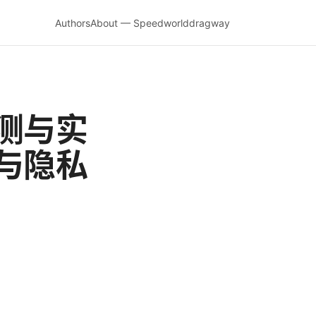
Authors
About — Speedworlddragway
测与实
与隐私