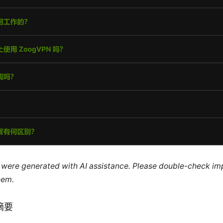
le were generated with AI assistance. Please double-check im
hem.
接摘要