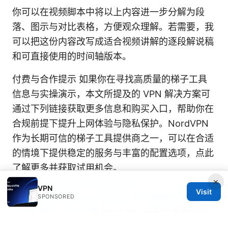
你可以在视频脚本中将以上内容进一步分解为段
落、图示与对比表格，方便观众理解。若需要，我
可以把这份内容改写成适合视频讲解的逐段解说稿
和可直接使用的时间轴版本。
付费与合作提示 如果你在寻找高质量的梯子工具
信息与实操演示，本文所提及的 VPN 解决方案可
通过下列链接获取更多信息和购买入口，帮助你在
合规前提下提升上网体验与隐私保护。NordVPN
作为长期可信的梯子工具提供商之一，可以在合适
的情境下提供稳定的服务与丰富的配置选项，点此
了解更多并获取试用机会。
×
[
https://go.nordvpn.net/aff_c?
VPN
Visit
offer_id=15&aff_id=132441]（文本显示为适合本
SPONSORED
主题的描述，如“了解
NordVPN 的安全方案与试
用”）