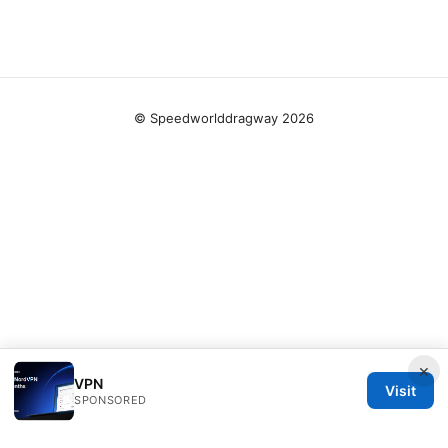
© Speedworlddragway 2026
×
VPN
Visit
SPONSORED