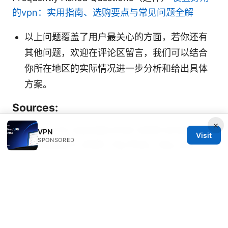
的vpn：实用指南、选购要点与常见问题全解
以上问题覆盖了用户最关心的方面，若你还有
其他问题，欢迎在评论区留言，我们可以结合
你所在地区的实际情况进一步分析和给出具体
方案。
Sources:
×
Best vpns for australia what reddit actually
VPN
Visit
SPONSORED
recommends in 2026: Top Picks, Tips, and
Real-World Use
2025年最佳chatgpt vpn推荐：解锁ai潜能，保护
你的网络隐私与速度对比评测
计时工具在VPN中的使用与最佳实践指南：提升隐