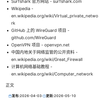
Surfshark 官方网站 - surfshark.com
Wikipedia -
en.wikipedia.org/wiki/Virtual_private_netwo
rk
GitHub 上的 WireGuard 项目 -
github.com/WireGuard
OpenVPN 项目 - openvpn.net
中国内地关于网络监管的公开资料 -
en.wikipedia.org/wiki/Great_Firewall
计算机网络基础教程 -
en.wikipedia.org/wiki/Computer_network
正文
发布:
2026-04-03
·
更新:
2026-05-10